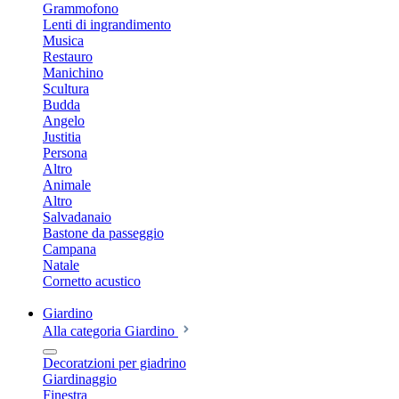
Grammofono
Lenti di ingrandimento
Musica
Restauro
Manichino
Scultura
Budda
Angelo
Justitia
Persona
Altro
Animale
Altro
Salvadanaio
Bastone da passeggio
Campana
Natale
Cornetto acustico
Giardino
Alla categoria Giardino
Decoratzioni per giadrino
Giardinaggio
Finestra