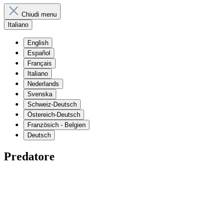
Chiudi menu
Italiano
English
Español
Français
Italiano
Nederlands
Svenska
Schweiz-Deutsch
Östereich-Deutsch
Französich - Belgien
Deutsch
Predatore