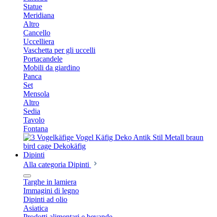
Statue
Meridiana
Altro
Cancello
Uccelliera
Vaschetta per gli uccelli
Portacandele
Mobili da giardino
Panca
Set
Mensola
Altro
Sedia
Tavolo
Fontana
Dipinti
Alla categoria Dipinti
Targhe in lamiera
Immagini di legno
Dipinti ad olio
Asiatica
Prodotti alimentari e bevande