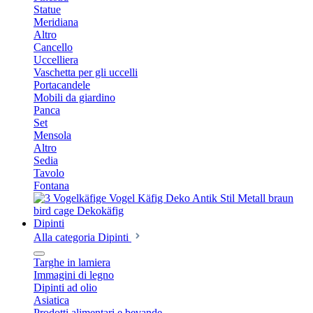
Statue
Meridiana
Altro
Cancello
Uccelliera
Vaschetta per gli uccelli
Portacandele
Mobili da giardino
Panca
Set
Mensola
Altro
Sedia
Tavolo
Fontana
Dipinti
Alla categoria Dipinti
Targhe in lamiera
Immagini di legno
Dipinti ad olio
Asiatica
Prodotti alimentari e bevande