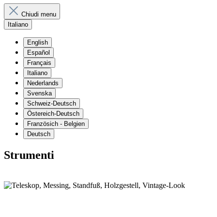
Chiudi menu
Italiano
English
Español
Français
Italiano
Nederlands
Svenska
Schweiz-Deutsch
Östereich-Deutsch
Französich - Belgien
Deutsch
Strumenti