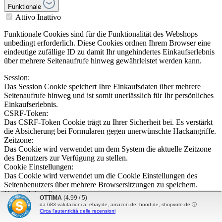
Funktionale
Attivo
Inattivo
Funktionale Cookies sind für die Funktionalität des Webshops
unbedingt erforderlich. Diese Cookies ordnen Ihrem Browser eine
eindeutige zufällige ID zu damit Ihr ungehindertes Einkaufserlebnis
über mehrere Seitenaufrufe hinweg gewährleistet werden kann.
Session:
Das Session Cookie speichert Ihre Einkaufsdaten über mehrere
Seitenaufrufe hinweg und ist somit unerlässlich für Ihr persönliches
Einkaufserlebnis.
CSRF-Token:
Das CSRF-Token Cookie trägt zu Ihrer Sicherheit bei. Es verstärkt
die Absicherung bei Formularen gegen unerwünschte Hackangriffe.
Zeitzone:
Das Cookie wird verwendet um dem System die aktuelle Zeitzone
des Benutzers zur Verfügung zu stellen.
Cookie Einstellungen:
Das Cookie wird verwendet um die Cookie Einstellungen des
Seitenbenutzers über mehrere Browsersitzungen zu speichern.
Cache Behandlung:
OTTIMA
(4.99 / 5)
Das Cookie wird eingesetzt um den Cache für unterschiedliche
da
683
valutazioni a: ebay.de, amazon.de, hood.de, shopvote.de ⓘ
Szenarien und Seitenbenutzer zu differenzieren.
Circa l'autenticità delle recensioni
Herkunftsinformationen: