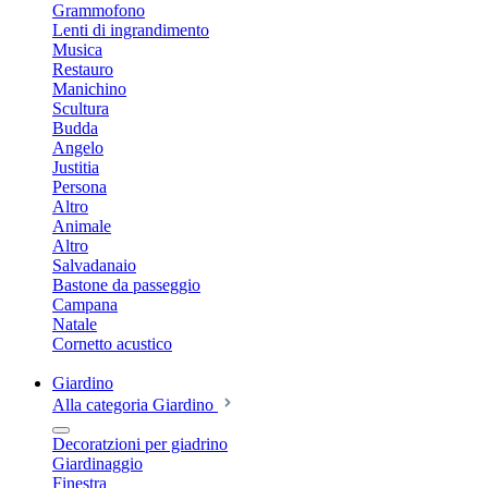
Grammofono
Lenti di ingrandimento
Musica
Restauro
Manichino
Scultura
Budda
Angelo
Justitia
Persona
Altro
Animale
Altro
Salvadanaio
Bastone da passeggio
Campana
Natale
Cornetto acustico
Giardino
Alla categoria Giardino
Decoratzioni per giadrino
Giardinaggio
Finestra