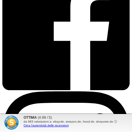
OTTIMA
(4.99 / 5)
da
683
valutazioni a: ebay.de, amazon.de, hood.de, shopvote.de ⓘ
Circa l'autenticità delle recensioni