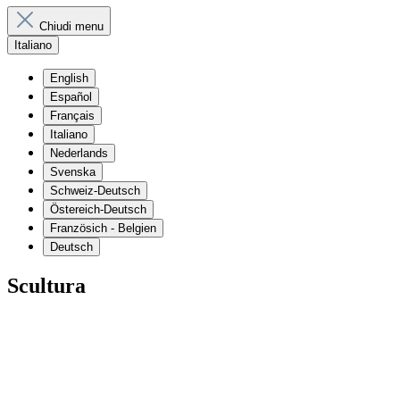
Chiudi menu
Italiano
English
Español
Français
Italiano
Nederlands
Svenska
Schweiz-Deutsch
Östereich-Deutsch
Französich - Belgien
Deutsch
Scultura