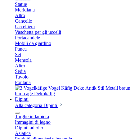
Statue
Meridiana
Altro
Cancello
Uccelliera
Vaschetta per gli uccelli
Portacandele
Mobili da giardino
Panca
Set
Mensola
Altro
Sedia
Tavolo
Fontana
Dipinti
Alla categoria Dipinti
Targhe in lamiera
Immagini di legno
Dipinti ad olio
Asiatica
Prodotti alimentari e bevande