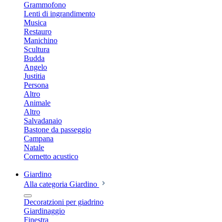
Grammofono
Lenti di ingrandimento
Musica
Restauro
Manichino
Scultura
Budda
Angelo
Justitia
Persona
Altro
Animale
Altro
Salvadanaio
Bastone da passeggio
Campana
Natale
Cornetto acustico
Giardino
Alla categoria Giardino
Decoratzioni per giadrino
Giardinaggio
Finestra