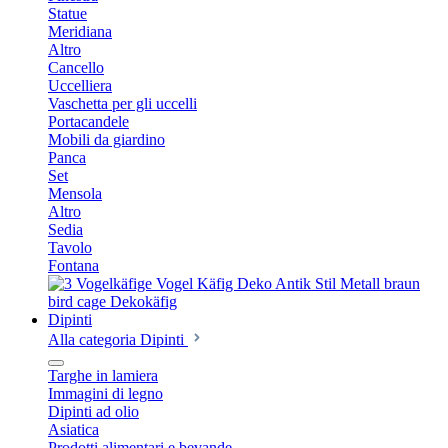
Statue
Meridiana
Altro
Cancello
Uccelliera
Vaschetta per gli uccelli
Portacandele
Mobili da giardino
Panca
Set
Mensola
Altro
Sedia
Tavolo
Fontana
Dipinti
Alla categoria Dipinti
Targhe in lamiera
Immagini di legno
Dipinti ad olio
Asiatica
Prodotti alimentari e bevande