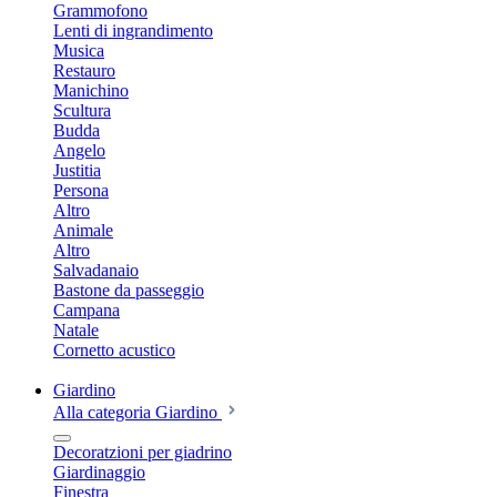
Grammofono
Lenti di ingrandimento
Musica
Restauro
Manichino
Scultura
Budda
Angelo
Justitia
Persona
Altro
Animale
Altro
Salvadanaio
Bastone da passeggio
Campana
Natale
Cornetto acustico
Giardino
Alla categoria Giardino
Decoratzioni per giadrino
Giardinaggio
Finestra