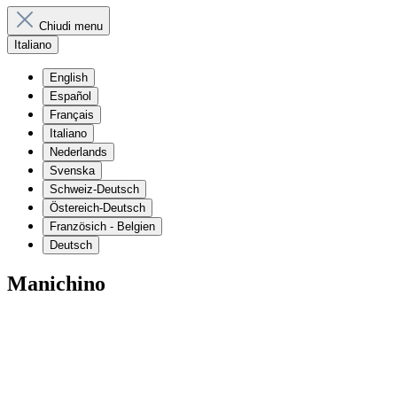
Chiudi menu
Italiano
English
Español
Français
Italiano
Nederlands
Svenska
Schweiz-Deutsch
Östereich-Deutsch
Französich - Belgien
Deutsch
Manichino