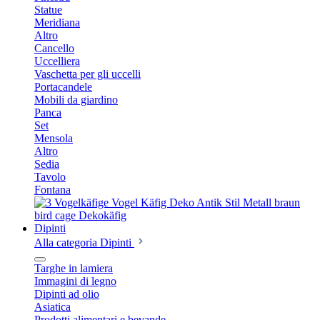
Statue
Meridiana
Altro
Cancello
Uccelliera
Vaschetta per gli uccelli
Portacandele
Mobili da giardino
Panca
Set
Mensola
Altro
Sedia
Tavolo
Fontana
Dipinti
Alla categoria Dipinti
Targhe in lamiera
Immagini di legno
Dipinti ad olio
Asiatica
Prodotti alimentari e bevande