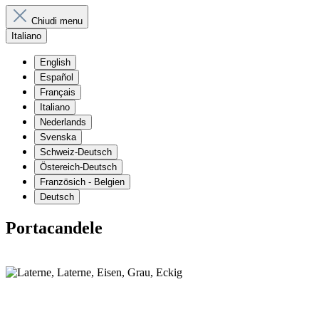
Chiudi menu
Italiano
English
Español
Français
Italiano
Nederlands
Svenska
Schweiz-Deutsch
Östereich-Deutsch
Französich - Belgien
Deutsch
Portacandele