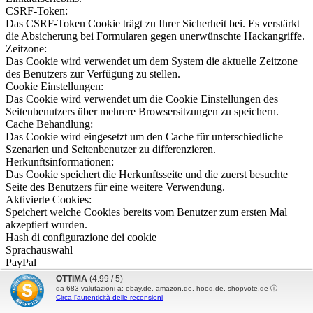
CSRF-Token:
Das CSRF-Token Cookie trägt zu Ihrer Sicherheit bei. Es verstärkt
die Absicherung bei Formularen gegen unerwünschte Hackangriffe.
Zeitzone:
Das Cookie wird verwendet um dem System die aktuelle Zeitzone
des Benutzers zur Verfügung zu stellen.
Cookie Einstellungen:
Das Cookie wird verwendet um die Cookie Einstellungen des
Seitenbenutzers über mehrere Browsersitzungen zu speichern.
Cache Behandlung:
Das Cookie wird eingesetzt um den Cache für unterschiedliche
Szenarien und Seitenbenutzer zu differenzieren.
Herkunftsinformationen:
Das Cookie speichert die Herkunftsseite und die zuerst besuchte
Seite des Benutzers für eine weitere Verwendung.
Aktivierte Cookies:
Speichert welche Cookies bereits vom Benutzer zum ersten Mal
akzeptiert wurden.
Hash di configurazione dei cookie
Sprachauswahl
PayPal
Google Pay
OTTIMA
(4.99 / 5)
da
683
valutazioni a: ebay.de, amazon.de, hood.de, shopvote.de ⓘ
Tracking
Circa l'autenticità delle recensioni
Attivo
Inattivo