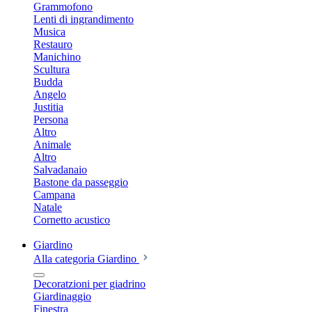
Grammofono
Lenti di ingrandimento
Musica
Restauro
Manichino
Scultura
Budda
Angelo
Justitia
Persona
Altro
Animale
Altro
Salvadanaio
Bastone da passeggio
Campana
Natale
Cornetto acustico
Giardino
Alla categoria Giardino
Decoratzioni per giadrino
Giardinaggio
Finestra