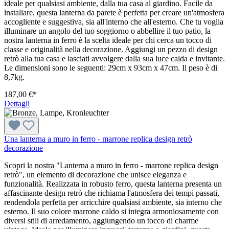
ideale per qualsiasi ambiente, dalla tua casa al giardino. Facile da
installare, questa lanterna da parete è perfetta per creare un'atmosfera
accogliente e suggestiva, sia all'interno che all'esterno. Che tu voglia
illuminare un angolo del tuo soggiorno o abbellire il tuo patio, la
nostra lanterna in ferro è la scelta ideale per chi cerca un tocco di
classe e originalità nella decorazione. Aggiungi un pezzo di design
retrò alla tua casa e lasciati avvolgere dalla sua luce calda e invitante.
Le dimensioni sono le seguenti: 29cm x 93cm x 47cm. Il peso è di
8,7kg.
187,00 €*
Dettagli
Una lanterna a muro in ferro - marrone replica design retrò
decorazione
Scopri la nostra "Lanterna a muro in ferro - marrone replica design
retrò", un elemento di decorazione che unisce eleganza e
funzionalità. Realizzata in robusto ferro, questa lanterna presenta un
affascinante design retrò che richiama l'atmosfera dei tempi passati,
rendendola perfetta per arricchire qualsiasi ambiente, sia interno che
esterno. Il suo colore marrone caldo si integra armoniosamente con
diversi stili di arredamento, aggiungendo un tocco di charme