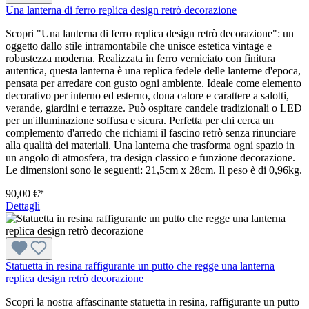
Una lanterna di ferro replica design retrò decorazione
Scopri "Una lanterna di ferro replica design retrò decorazione": un
oggetto dallo stile intramontabile che unisce estetica vintage e
robustezza moderna. Realizzata in ferro verniciato con finitura
autentica, questa lanterna è una replica fedele delle lanterne d'epoca,
pensata per arredare con gusto ogni ambiente. Ideale come elemento
decorativo per interno ed esterno, dona calore e carattere a salotti,
verande, giardini e terrazze. Può ospitare candele tradizionali o LED
per un'illuminazione soffusa e sicura. Perfetta per chi cerca un
complemento d'arredo che richiami il fascino retrò senza rinunciare
alla qualità dei materiali. Una lanterna che trasforma ogni spazio in
un angolo di atmosfera, tra design classico e funzione decorazione.
Le dimensioni sono le seguenti: 21,5cm x 28cm. Il peso è di 0,96kg.
90,00 €*
Dettagli
Statuetta in resina raffigurante un putto che regge una lanterna
replica design retrò decorazione
Scopri la nostra affascinante statuetta in resina, raffigurante un putto