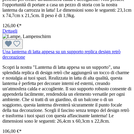
l'opportunità di portare a casa un pezzo di storia con la nostra
lanterna da carrozza in latta! Le dimensioni sono le seguenti: 23,1cm
x 74,7cm x 21,5cm. Il peso è di 1,9kg.
126,00 €*
Dettagli
Una lanterna di latta appesa su un supporto replica design retrò
decorazione
Scopri la nostra "Lanterna di latta appesa su un supporto", una
splendida replica di design retrò che aggiungerà un tocco di charme
e nostalgia ai tuoi spazi. Realizzata in latta di alta qualità, questa
lanterna è perfetta per decorare interni ed esterni, creando
un'atmosfera calda e accogliente. Il suo supporto robusto consente di
appenderla facilmente, rendendola un elemento versatile per ogni
ambiente. Che si tratti di un giardino, di un balcone o di un
soggiorno, questa lanterna diventerà sicuramente il punto focale
della tua decorazione. Scegli il fascino senza tempo del design retrò
e trasforma i tuoi spazi con questa affascinante lanterna! Le
dimensioni sono le seguenti: 26,4cm x 60,3cm x 22,8cm.
106,00 €*