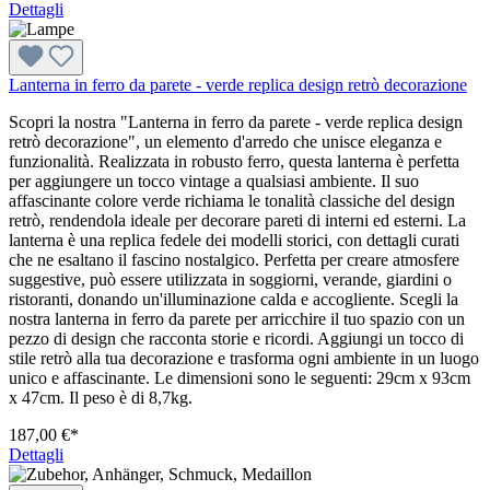
Dettagli
Lanterna in ferro da parete - verde replica design retrò decorazione
Scopri la nostra "Lanterna in ferro da parete - verde replica design
retrò decorazione", un elemento d'arredo che unisce eleganza e
funzionalità. Realizzata in robusto ferro, questa lanterna è perfetta
per aggiungere un tocco vintage a qualsiasi ambiente. Il suo
affascinante colore verde richiama le tonalità classiche del design
retrò, rendendola ideale per decorare pareti di interni ed esterni. La
lanterna è una replica fedele dei modelli storici, con dettagli curati
che ne esaltano il fascino nostalgico. Perfetta per creare atmosfere
suggestive, può essere utilizzata in soggiorni, verande, giardini o
ristoranti, donando un'illuminazione calda e accogliente. Scegli la
nostra lanterna in ferro da parete per arricchire il tuo spazio con un
pezzo di design che racconta storie e ricordi. Aggiungi un tocco di
stile retrò alla tua decorazione e trasforma ogni ambiente in un luogo
unico e affascinante. Le dimensioni sono le seguenti: 29cm x 93cm
x 47cm. Il peso è di 8,7kg.
187,00 €*
Dettagli