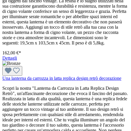
gli oggetti dal fascino vintage. La resina e lo stagno utilizzati nella
sua costruzione garantiscono durabilità e resistenza, mentre la forma
di cigno volante conferisce un senso di leggerezza e grazia. Perfetta
per illuminare serate romantiche o per abbellire spazi interni ed
esterni, questa lanterna è un elemento decorativo che non passerà
inosservato. Aggiungi un tocco di stile retrò alla tua casa con la
nostra lanterna a forma di cigno volante, un pezzo che racconta
storie e crea atmosfere incantevoli. Le dimensioni sono le
seguenti: 19,5cm x 103,5cm x 45cm. Il peso è di 5,8kg.
162,00 €*
Dettagli
Una lanterna da carrozza in latta replica design retrò decorazione
Scopri la nostra "Lanterna da Carrozza in Latta Replica Design
Retrò", un'affascinante decorazione che evoca il fascino del passato.
Realizzata in latta di alta qualità, questa lanterna è una replica fedele
delle storiche lanterne utilizzate nelle carrozze, perfetta per
aggiungere un tocco vintage al tuo ambiente. Il suo design retrò si
sposa perfettamente con qualsiasi stile di arredamento, rendendola
ideale per interni ed esterni. Che tu voglia illuminare un angolo del
tuo giardino o decorare il tuo salotto, questa lanterna è l'accessorio
perfetto per creare un'atmosfera calda e accogliente. Non perdere