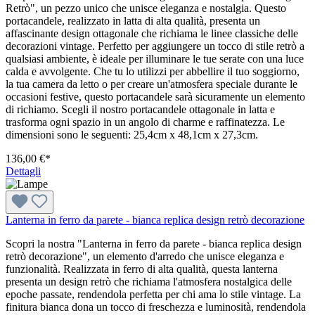
Retrò", un pezzo unico che unisce eleganza e nostalgia. Questo
portacandele, realizzato in latta di alta qualità, presenta un
affascinante design ottagonale che richiama le linee classiche delle
decorazioni vintage. Perfetto per aggiungere un tocco di stile retrò a
qualsiasi ambiente, è ideale per illuminare le tue serate con una luce
calda e avvolgente. Che tu lo utilizzi per abbellire il tuo soggiorno,
la tua camera da letto o per creare un'atmosfera speciale durante le
occasioni festive, questo portacandele sarà sicuramente un elemento
di richiamo. Scegli il nostro portacandele ottagonale in latta e
trasforma ogni spazio in un angolo di charme e raffinatezza. Le
dimensioni sono le seguenti: 25,4cm x 48,1cm x 27,3cm.
136,00 €*
Dettagli
Lanterna in ferro da parete - bianca replica design retrò decorazione
Scopri la nostra "Lanterna in ferro da parete - bianca replica design
retrò decorazione", un elemento d'arredo che unisce eleganza e
funzionalità. Realizzata in ferro di alta qualità, questa lanterna
presenta un design retrò che richiama l'atmosfera nostalgica delle
epoche passate, rendendola perfetta per chi ama lo stile vintage. La
finitura bianca dona un tocco di freschezza e luminosità, rendendola