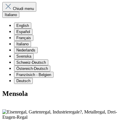
Chiudi menu
Italiano
English
Español
Français
Italiano
Nederlands
Svenska
Schweiz-Deutsch
Östereich-Deutsch
Französich - Belgien
Deutsch
Mensola