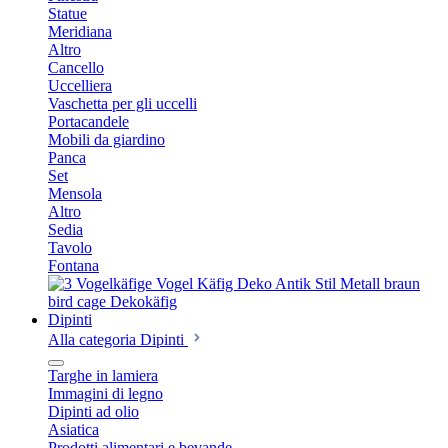
Statue
Meridiana
Altro
Cancello
Uccelliera
Vaschetta per gli uccelli
Portacandele
Mobili da giardino
Panca
Set
Mensola
Altro
Sedia
Tavolo
Fontana
Dipinti
Alla categoria Dipinti
Targhe in lamiera
Immagini di legno
Dipinti ad olio
Asiatica
Prodotti alimentari e bevande