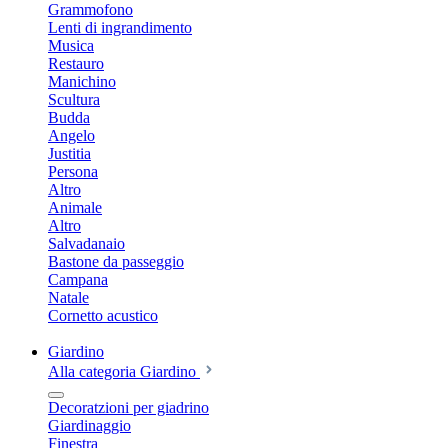
Grammofono
Lenti di ingrandimento
Musica
Restauro
Manichino
Scultura
Budda
Angelo
Justitia
Persona
Altro
Animale
Altro
Salvadanaio
Bastone da passeggio
Campana
Natale
Cornetto acustico
Giardino
Alla categoria Giardino
Decoratzioni per giadrino
Giardinaggio
Finestra