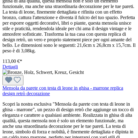
ghisa di alta qualità, questa mensola non è solo un elemento
funzionale, ma anche una straordinaria decorazione per le tue pareti.
La testa di leone, finemente dettagliata e rifinita con un effetto
bronzo, cattura l'attenzione e diventa il fulcro del tuo spazio. Perfetta
per esporre oggetti decorativi, libri o piante, questa mensola unisce
stile e praticità, rendendola ideale per chi ama il design vintage e le
atmosfere sofisticate. Trasforma la tua casa con questa replica di
design retrò, un vero e proprio statement piece per ogni amante del
bello. Le dimensioni sono le seguenti: 21,6cm x 26,8cm x 15,7cm. Il
peso è di 3,08kg.
113,00 €*
Dettagli
Mensola da parete con testa di leone in ghisa - marrone replica
design retrò decorazione
Scopri la nostra esclusiva "Mensola da parete con testa di leone in
ghisa - marrone", un pezzo di design retrò che aggiunge un tocco di
eleganza e carattere a qualsiasi ambiente. Realizzata in ghisa di alta
qualità, questa mensola non è solo un elemento funzionale, ma
anche una straordinaria decorazione per le tue pareti. La testa di
leone, simbolo di forza e nobiltà, è finemente dettagliata e dipinta in
un caldo tono marrone, perfetto per integrarsi con vari stili di