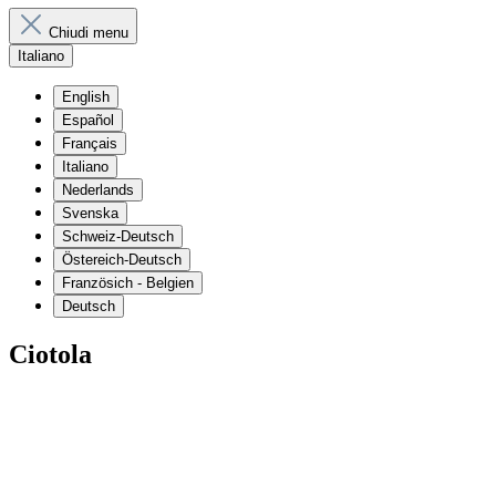
Chiudi menu
Italiano
English
Español
Français
Italiano
Nederlands
Svenska
Schweiz-Deutsch
Östereich-Deutsch
Französich - Belgien
Deutsch
Ciotola