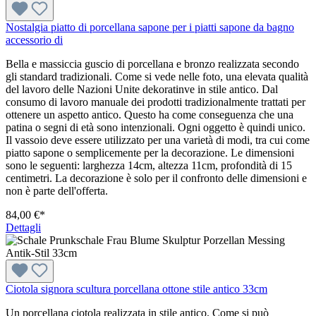
Nostalgia piatto di porcellana sapone per i piatti sapone da bagno
accessorio di
Bella e massiccia guscio di porcellana e bronzo realizzata secondo
gli standard tradizionali. Come si vede nelle foto, una elevata qualità
del lavoro delle Nazioni Unite dekoratinve in stile antico. Dal
consumo di lavoro manuale dei prodotti tradizionalmente trattati per
ottenere un aspetto antico. Questo ha come conseguenza che una
patina o segni di età sono intenzionali. Ogni oggetto è quindi unico.
Il vassoio deve essere utilizzato per una varietà di modi, tra cui come
piatto sapone o semplicemente per la decorazione. Le dimensioni
sono le seguenti: larghezza 14cm, altezza 11cm, profondità di 15
centimetri. La decorazione è solo per il confronto delle dimensioni e
non è parte dell'offerta.
84,00 €*
Dettagli
Ciotola signora scultura porcellana ottone stile antico 33cm
Un porcellana ciotola realizzata in stile antico. Come si può