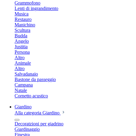
Grammofono
Lenti di ingrandimento
Musica
Restauro
Manichino
Scultura
Budda
Angelo
Justitia
Persona
Altro
Animale
Altro
Salvadanaio
Bastone da passeggio
Campana
Natale
Cornetto acustico
Giardino
Alla categoria Giardino
Decoratzioni per giadrino
Giardinaggio
Finestra