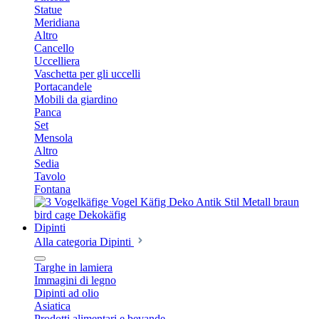
Statue
Meridiana
Altro
Cancello
Uccelliera
Vaschetta per gli uccelli
Portacandele
Mobili da giardino
Panca
Set
Mensola
Altro
Sedia
Tavolo
Fontana
Dipinti
Alla categoria Dipinti
Targhe in lamiera
Immagini di legno
Dipinti ad olio
Asiatica
Prodotti alimentari e bevande