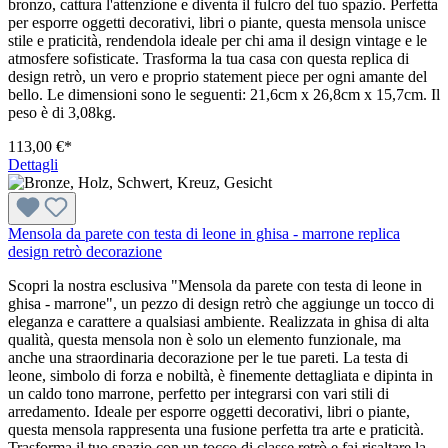
bronzo, cattura l'attenzione e diventa il fulcro del tuo spazio. Perfetta
per esporre oggetti decorativi, libri o piante, questa mensola unisce
stile e praticità, rendendola ideale per chi ama il design vintage e le
atmosfere sofisticate. Trasforma la tua casa con questa replica di
design retrò, un vero e proprio statement piece per ogni amante del
bello. Le dimensioni sono le seguenti: 21,6cm x 26,8cm x 15,7cm. Il
peso è di 3,08kg.
113,00 €*
Dettagli
Mensola da parete con testa di leone in ghisa - marrone replica
design retrò decorazione
Scopri la nostra esclusiva "Mensola da parete con testa di leone in
ghisa - marrone", un pezzo di design retrò che aggiunge un tocco di
eleganza e carattere a qualsiasi ambiente. Realizzata in ghisa di alta
qualità, questa mensola non è solo un elemento funzionale, ma
anche una straordinaria decorazione per le tue pareti. La testa di
leone, simbolo di forza e nobiltà, è finemente dettagliata e dipinta in
un caldo tono marrone, perfetto per integrarsi con vari stili di
arredamento. Ideale per esporre oggetti decorativi, libri o piante,
questa mensola rappresenta una fusione perfetta tra arte e praticità.
Trasforma il tuo spazio con un tocco di classe retrò e fai risaltare la