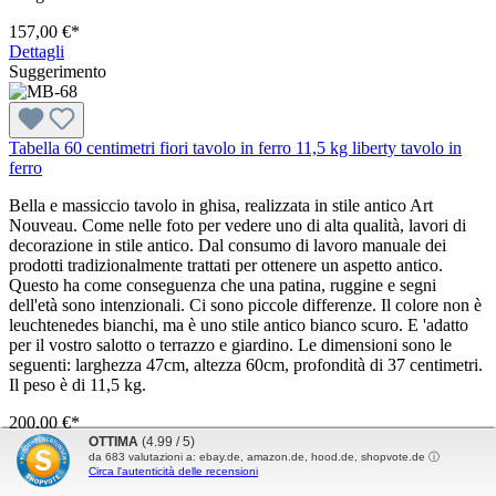
157,00 €*
Dettagli
Suggerimento
Tabella 60 centimetri fiori tavolo in ferro 11,5 kg liberty tavolo in
ferro
Bella e massiccio tavolo in ghisa, realizzata in stile antico Art
Nouveau. Come nelle foto per vedere uno di alta qualità, lavori di
decorazione in stile antico. Dal consumo di lavoro manuale dei
prodotti tradizionalmente trattati per ottenere un aspetto antico.
Questo ha come conseguenza che una patina, ruggine e segni
dell'età sono intenzionali. Ci sono piccole differenze. Il colore non è
leuchtenedes bianchi, ma è uno stile antico bianco scuro. E 'adatto
per il vostro salotto o terrazzo e giardino. Le dimensioni sono le
seguenti: larghezza 47cm, altezza 60cm, profondità di 37 centimetri.
Il peso è di 11,5 kg.
200,00 €*
Dettagli
OTTIMA
(4.99 / 5)
da
683
valutazioni a: ebay.de, amazon.de, hood.de, shopvote.de ⓘ
Suggerimento
Circa l'autenticità delle recensioni