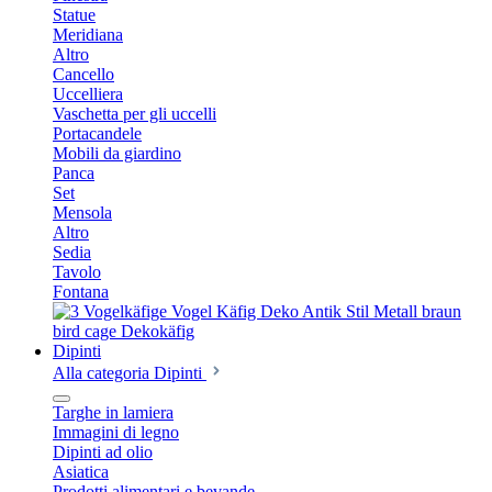
Statue
Meridiana
Altro
Cancello
Uccelliera
Vaschetta per gli uccelli
Portacandele
Mobili da giardino
Panca
Set
Mensola
Altro
Sedia
Tavolo
Fontana
Dipinti
Alla categoria Dipinti
Targhe in lamiera
Immagini di legno
Dipinti ad olio
Asiatica
Prodotti alimentari e bevande