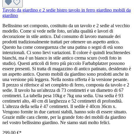
Tavolo da giardino e 2 sedie bistro tavolo in ferro giardino mobili da
giardino
Bellissimo set composto, costituito da un tavolo e 2 sedie al vecchio
modello. Come si vede nelle foto, un'alta qualità e lavori di
decorazione in stile antico. Dal consumo di lavoro manuale dei
prodotti tradizionalmente trattati per ottenere un aspetto antico.
Questo ha come conseguenza che una patina o segni di età sono
intenzionali. Ci sono lievi variazioni. Il colore è quindi leuchtenedes
bianchi, ma è un bianco in stile antico crema scuro (vedi foto in
studio). Questi articoli di ferro più piccolo Farbabplatzer possono
essere presenti. Si tratta di magazzino di antico patinato, desiderato è
un aspetto antico. Questo mobili da giardino sono prodotti anche in
una versione più leggera. Nella nostra offerta è la versione pesante.
Il prezzo si riferisce al set completo di ferro, composta da tavolo e 2
sedie. Il tavolo ha un'altezza di 73 centimetri e un diametro di 67
centimetri. La tabella pesa 10kg e 7kg una sedia. Una sedia è 93
centimetri alto, 40 cm di larghezza e 52 centimetri di profondità.
L'altezza della sella è 47 centimetri. Il sedile è 40cm 36cm x.
Vengono fornite in due cartoni stabili, hanno solo di essere situato.
Grazie mille cara cliente, per la grande foto dei mobili da giardino
nel vostro bellissimo giardino. Ne siamo stati molto felici.
299,00 €*