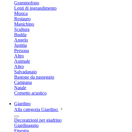
Grammofono
Lenti di ingrandimento
Musica
Restauro
Manichino
Scultura
Budda
Angelo
Justitia
Persona
Altro
Animale
Altro
Salvadanaio
Bastone da passeggio
Campana
Natale
Cornetto acustico
Giardino
Alla categoria Giardino
Decoratzioni per giadrino
Giardinaggio
Finestra